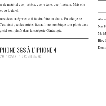
r de matériel que j’achète, que je teste, que j’installe. Mais elle
es au logiciel.
tre deux catégories et il faudra faire un choix. En effet je ne
Abava
est ainsi que des articles liés au livre numérique sont plutôt dans
Nas 
ogiciel sont plutôt dans la catégorie Généalogie.
Ma M
Blog 
PHONE 3GS À L’IPHONE 4
Domot
010
ASAVAR
2 COMMENTAIRES