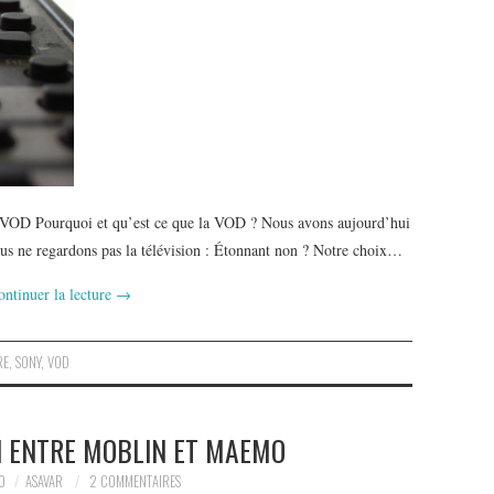
 VOD Pourquoi et qu’est ce que la VOD ? Nous avons aujourd’hui
us ne regardons pas la télévision : Étonnant non ? Notre choix…
ontinuer la lecture
→
RE
,
SONY
,
VOD
N ENTRE MOBLIN ET MAEMO
0
ASAVAR
2 COMMENTAIRES