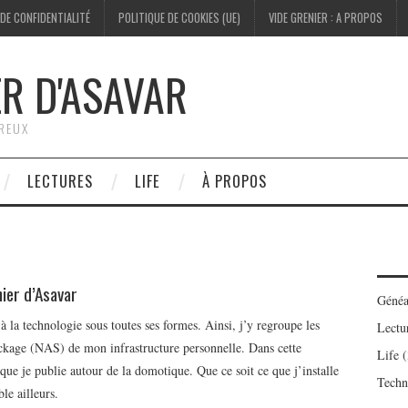
 DE CONFIDENTIALITÉ
POLITIQUE DE COOKIES (UE)
VIDE GRENIER : A PROPOS
ER D'ASAVAR
ÉREUX
LECTURES
LIFE
À PROPOS
ier d’Asavar
Généa
à la technologie sous toutes ses formes. Ainsi, j’y regroupe les
Lectu
stockage (NAS) de mon infrastructure personnelle. Dans cette
Life
(
que je publie autour de la domotique. Que ce soit ce que j’installe
Techn
e ailleurs.