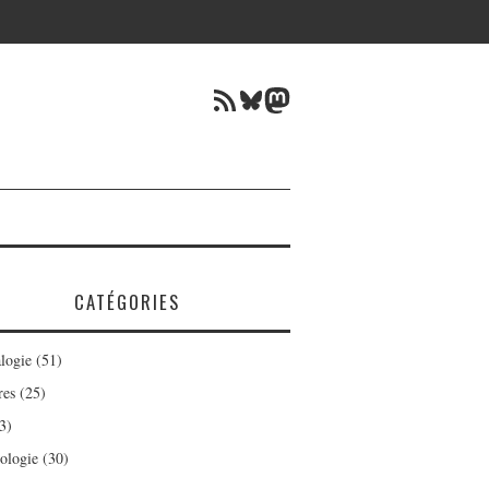
Flux RSS
Bluesky
Mastodon
CATÉGORIES
logie
(51)
res
(25)
3)
ologie
(30)