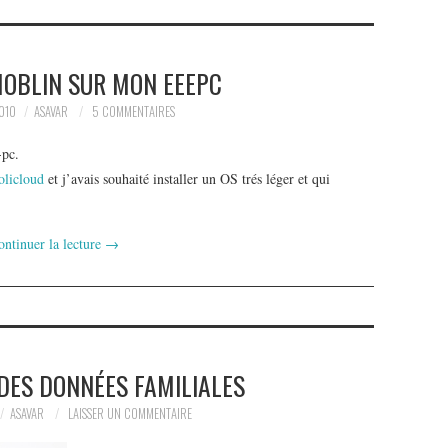
 MOBLIN SUR MON EEEPC
010
ASAVAR
5 COMMENTAIRES
-pc.
olicloud
et j’avais souhaité installer un OS trés léger et qui
ontinuer la lecture
→
DES DONNÉES FAMILIALES
ASAVAR
LAISSER UN COMMENTAIRE