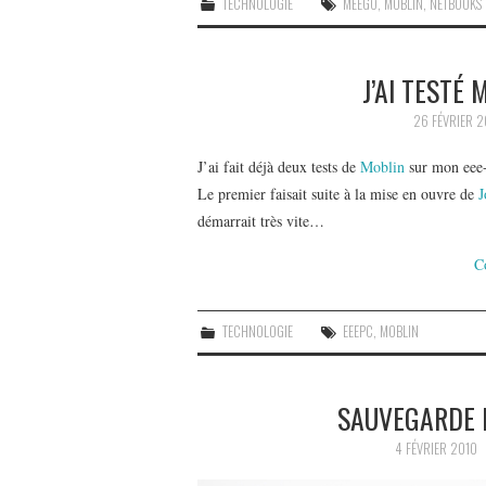
TECHNOLOGIE
MEEGO
,
MOBLIN
,
NETBOOKS
J’AI TESTÉ
26 FÉVRIER 2
J’ai fait déjà deux tests de
Moblin
sur mon eee
Le premier faisait suite à la mise en ouvre de
J
démarrait très vite…
C
TECHNOLOGIE
EEEPC
,
MOBLIN
SAUVEGARDE 
4 FÉVRIER 2010