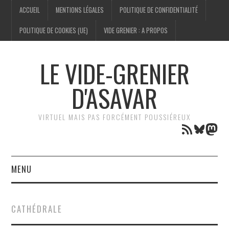
ACCUEIL
MENTIONS LÉGALES
POLITIQUE DE CONFIDENTIALITÉ
POLITIQUE DE COOKIES (UE)
VIDE GRENIER : A PROPOS
LE VIDE-GRENIER
D'ASAVAR
VIRTUEL MAIS PAS FORCÉMENT POUSSIÉREUX
Flux RSS
Bluesk
Mas
MENU
TECHNOLOGIE
CATHÉDRALE
GÉNÉALOGIE