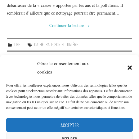
débarrasser de la « crasse » apportée par les ans et la pollutions. Il
semblerait d’ailleurs que ce nettoyage pourrait être permanent…
Continuer la lecture
→
LIFE
CATHÉDRALE
,
SON ET LUMIÈRE
Gérer le consentement aux
CATÉGORIES
cookies
Généalogie
(51)
Pour offrir les meilleures expériences, nous utilisons des technologies telles que les
cookies pour stocker et/ou accéder aux informations des appareils. Le fait de consentir
Lectures
(25)
à ces technologies nous permettra de traiter des données telles que le comportement de
Life
(3)
navigation ou les ID uniques sur ce site. Le fait de ne pas consentir ou de retirer son
consentement peut avoir un effet négatif sur certaines caractéristiques et fonctions.
Technologie
(30)
ACCEPTER
Confidentialité et cookies : ce site utilise des cookies. En continuant à utiliser ce site
Web, vous acceptez leur utilisation.
REFUSER