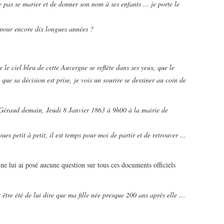
ne pas se marier et de donner son nom à ses enfants … je porte le
d pour encore dix longues années ?
e le ciel bleu de cette Auvergne se reflète dans ses yeux, que le
s que sa décision est prise, je vois un sourire se dessiner au coin de
a Géraud demain, Jeudi 8 Janvier 1863 à 9h00 à la mairie de
ues petit à petit, il est temps pour moi de partir et de retrouver …
e ne lui ai posé aucune question sur tous ces documents officiels
 être été de lui dire que ma fille née presque 200 ans après elle …