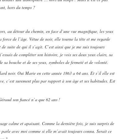
tant, hors du temps ?
ors, au détour du chemin, en face d’une vue magnifique, les yeux
 force de l’âge. Vétue de noir, elle tourne la tête et me regarde
 de suite de qui il s’agit. C’est ainsi que je me suis toujours
’essais de compléter son histoire, je vois ses deux yeux clairs, sa
de sa bouche et de ses yeux, symboles de fermeté et de volonté.
ard noir. Oui Marie en cette année 1863 a 64 ans. Et s’il elle est
uve, c’est surement plus par rapport à son âge et ses habitudes.
Est
Géraud son fiancé n’a que 62 ans !
age calme et apaisant. Comme la dernière fois, je suis surpris de
e parle avec moi comme si elle m’avait toujours connu. Serait ce
ges ?