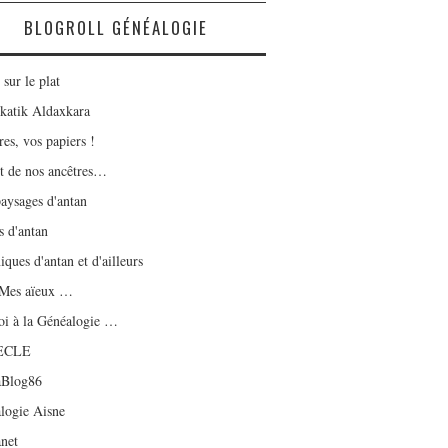
BLOGROLL GÉNÉALOGIE
sur le plat
katik Aldaxkara
es, vos papiers !
t de nos ancêtres…
aysages d'antan
s d'antan
ques d'antan et d'ailleurs
 Mes aïeux …
i à la Généalogie …
ECLE
aBlog86
logie Aisne
net