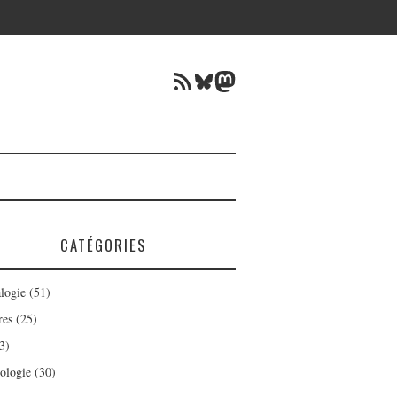
Flux RSS
Bluesky
Mastodon
CATÉGORIES
logie
(51)
res
(25)
3)
ologie
(30)