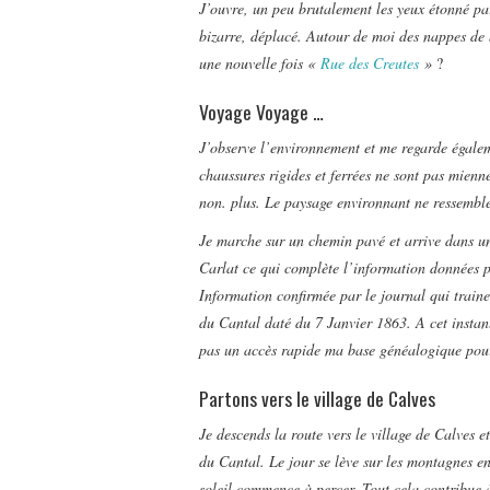
J’ouvre, un peu brutalement les yeux étonné p
bizarre, déplacé. Autour de moi des nappes de b
une nouvelle fois «
Rue des Creutes
»
?
Voyage Voyage …
J’observe l’environnement et me regarde égalem
chaussures rigides et ferrées ne sont pas mienn
non. plus. Le paysage environnant ne ressembl
Je marche sur un chemin pavé et arrive dans un
Carlat ce qui complète l’information données 
Information confirmée par le journal qui train
du Cantal daté du 7 Janvier 1863. A cet instant
pas un accès rapide ma base généalogique pour
Partons vers le village de Calves
Je descends la route vers le village de Calves e
du Cantal. Le jour se lève sur les montagnes en
soleil commence à percer. Tout cela contribue