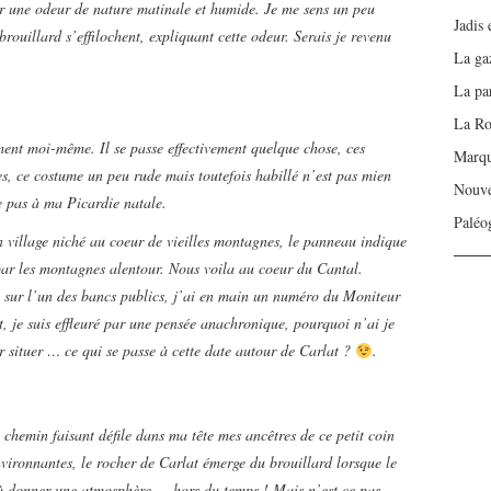
ar une odeur de nature matinale et humide. Je me sens un peu
Jadis
rouillard s’effilochent, expliquant cette odeur. Serais je revenu
La gaz
La pa
La Ro
ent moi-même. Il se passe effectivement quelque chose, ces
Marqu
es, ce costume un peu rude mais toutefois habillé n’est pas mien
Nouve
e pas à ma Picardie natale.
Paléo
 village niché au coeur de vieilles montagnes, le panneau indique
par les montagnes alentour. Nous voila au coeur du Cantal.
e sur l’un des bancs publics, j’ai en main un numéro du Moniteur
, je suis effleuré par une pensée anachronique, pourquoi n’ai je
 situer … ce qui se passe à cette date autour de Carlat ?
.
t chemin faisant défile dans ma tête mes ancêtres de ce petit coin
vironnantes, le rocher de Carlat émerge du brouillard lorsque le
 à donner une atmosphère … hors du temps ! Mais n’est ce pas