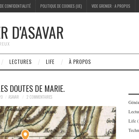
 DE CONFIDENTIALITÉ
POLITIQUE DE COOKIES (UE)
VIDE GRENIER : A PROPOS
ER D'ASAVAR
ÉREUX
LECTURES
LIFE
À PROPOS
LES DOUTES DE MARIE.
20
ASAVAR
2 COMMENTAIRES
Généa
Lectu
Life
(
Techn