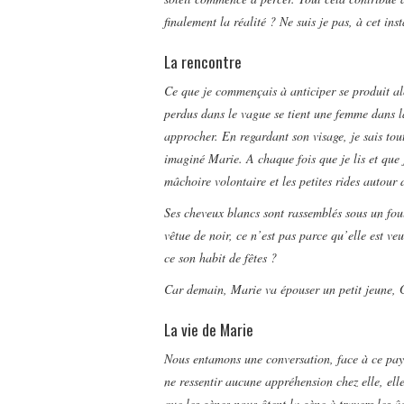
finalement la réalité ? Ne suis je pas, à cet ins
La rencontre
Ce que je commençais à anticiper se produit al
perdus dans le vague se tient une femme dans la
approcher. En regardant son visage, je sais tout
imaginé Marie. A chaque fois que je lis et que j
mâchoire volontaire et les petites rides autour 
Ses cheveux blancs sont rassemblés sous un foul
vêtue de noir, ce n’est pas parce qu’elle est ve
ce son habit de fêtes ?
Car demain, Marie va épouser un petit jeune, 
La vie de Marie
Nous entamons une conversation, face à ce pays
ne ressentir aucune appréhension chez elle, ell
que les gènes nous ôtent la gène à travers les â