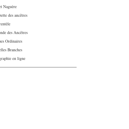
 et Naguère
ette des ancêtres
rentèle
nde des Ancêtres
es Ordinaires
lles Branches
graphie en ligne