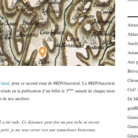
Aïeux 
Aldax
Ancêtr
Autan
Aux p
Brève
Chroni
antal
, pour ce second essai de #RDVAncestral. Le #RDVAncestral
Ciel!
ème
réside en la publication d’un billet le 3
samedi de chaque mois
 de nos ancêtres.
De Mo
genB
Géné
 a été rude. Ce déjeuner, peut être un peu riche m’envoie
Généa
 petit, je me sens verser vers une somnolence bienvenue.
Généa