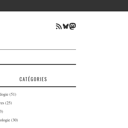
Flux RSS
Bluesky
Mastodon
CATÉGORIES
logie
(51)
res
(25)
3)
ologie
(30)