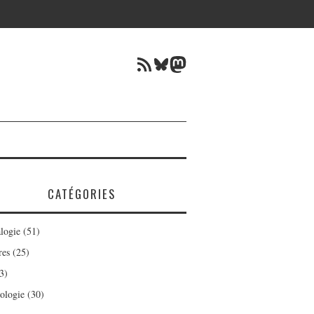
Flux RSS
Bluesky
Mastodon
CATÉGORIES
logie
(51)
res
(25)
3)
ologie
(30)