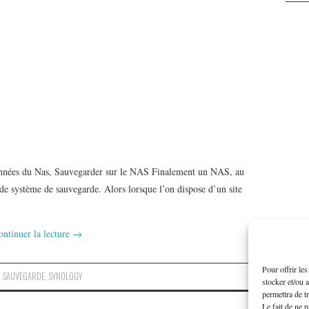
onnées du Nas, Sauvegarder sur le NAS Finalement un NAS, au
 de système de sauvegarde. Alors lorsque l’on dispose d’un site
ontinuer la lecture
→
Pour offrir le
,
SAUVEGARDE
,
SYNOLOGY
stocker et/ou 
permettra de t
Le fait de ne 