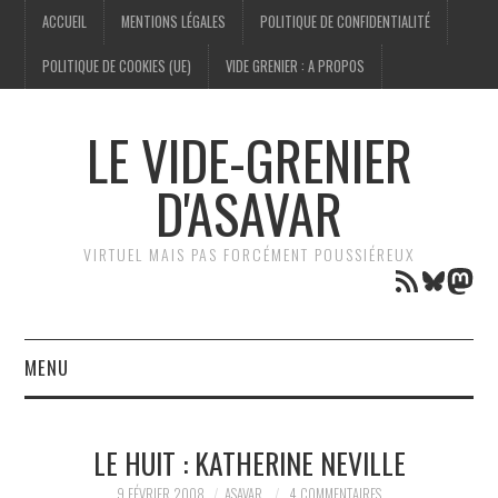
ACCUEIL
MENTIONS LÉGALES
POLITIQUE DE CONFIDENTIALITÉ
POLITIQUE DE COOKIES (UE)
VIDE GRENIER : A PROPOS
LE VIDE-GRENIER
D'ASAVAR
VIRTUEL MAIS PAS FORCÉMENT POUSSIÉREUX
Flux RSS
Bluesk
Mas
MENU
TECHNOLOGIE
LE HUIT : KATHERINE NEVILLE
GÉNÉALOGIE
9 FÉVRIER 2008
ASAVAR
4 COMMENTAIRES