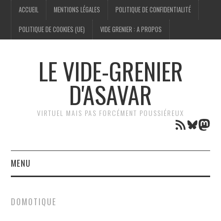
ACCUEIL
MENTIONS LÉGALES
POLITIQUE DE CONFIDENTIALITÉ
POLITIQUE DE COOKIES (UE)
VIDE GRENIER : A PROPOS
LE VIDE-GRENIER
D'ASAVAR
VIRTUEL MAIS PAS FORCÉMENT POUSSIÉREUX
Flux RSS
Bluesk
Mas
MENU
TECHNOLOGIE
DOMOTIQUE
GÉNÉALOGIE