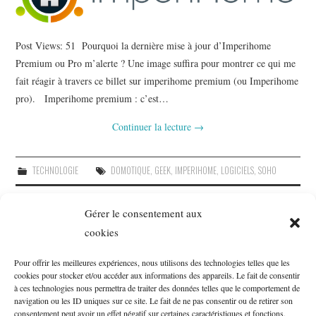
Post Views: 51 Pourquoi la dernière mise à jour d’Imperihome
Premium ou Pro m’alerte ? Une image suffira pour montrer ce qui me
fait réagir à travers ce billet sur imperihome premium (ou Imperihome
pro). Imperihome premium : c’est…
Continuer la lecture
→
TECHNOLOGIE
DOMOTIQUE
,
GEEK
,
IMPERIHOME
,
LOGICIELS
,
SOHO
Gérer le consentement aux
CATÉGORIES
cookies
Généalogie
(51)
Pour offrir les meilleures expériences, nous utilisons des technologies telles que les
cookies pour stocker et/ou accéder aux informations des appareils. Le fait de consentir
Lectures
(25)
à ces technologies nous permettra de traiter des données telles que le comportement de
Life
(3)
navigation ou les ID uniques sur ce site. Le fait de ne pas consentir ou de retirer son
consentement peut avoir un effet négatif sur certaines caractéristiques et fonctions.